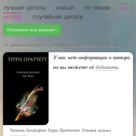
лучшие цитаты
новые
по темам
по
автору
случайная цитата
Отключить всю рекламу!
41 цитат автора Терри Пратчетт. Роковая музыка
У нас нет информации о авторе,
но вы можете её
добавить
.
Читать биографию Терри Пратчетт. Роковая музыка