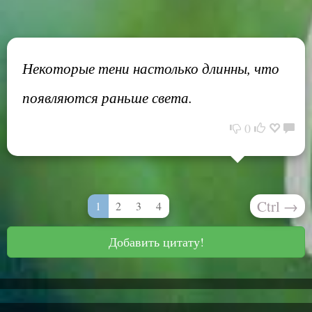
Некоторые тени настолько длинны, что
появляются раньше света.
0
Ctrl
→
1
2
3
4
Добавить цитату!