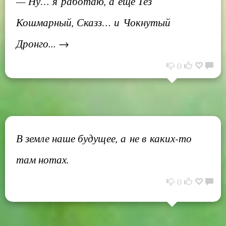
— Ну… я работаю, а ещё Тез
Кошмарный, Сказз… и Чокнутый
Дронго... →
0
В земле наше будущее, а не в каких-то
там нотах.
0