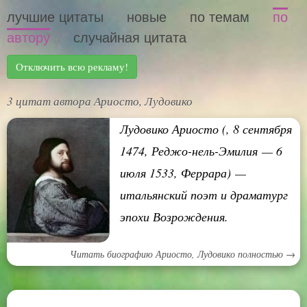
лучшие цитаты
новые
по темам
по
автору
случайная цитата
Отключить всю рекламу!
3 цитат автора Ариосто, Лудовико
Лудовико Ариосто (, 8 сентября
1474, Реджо-нель-Эмилия — 6
июля 1533, Феррара) —
итальянский поэт и драматург
эпохи Возрождения.
Читать биографию Ариосто, Лудовико полностью →