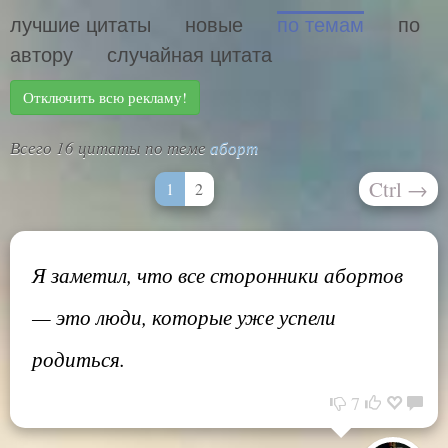
лучшие цитаты
новые
по темам
по
автору
случайная цитата
Отключить всю рекламу!
Всего 16 цитаты по теме
аборт
Ctrl
→
1
2
Я заметил, что все сторонники абортов
— это люди, которые уже успели
родиться.
7