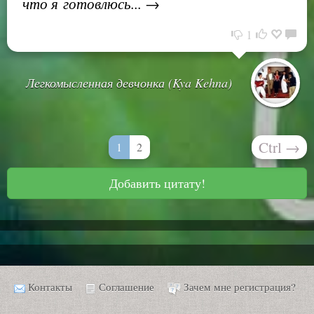
что я готовлюсь... →
1
Легкомысленная девчонка (Kya Kehna)
Ctrl
→
1
2
Добавить цитату!
Контакты
Соглашение
Зачем мне регистрация?