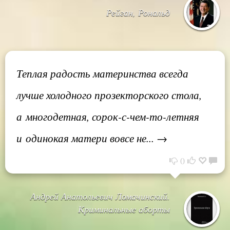
Рейган, Рональд
Теплая радость материнства всегда
лучше холодного прозекторского стола,
а многодетная, сорок-с-чем-то-летняя
и одинокая матери вовсе не... →
0
Андрей Анатольевич Ломачинский.
Криминальные аборты