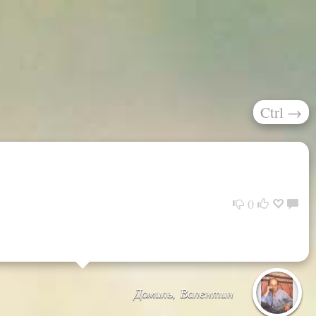
Ctrl
→
0
Домиль, Валентин