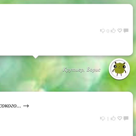
0
Крутиер, Борис
окого... →
1