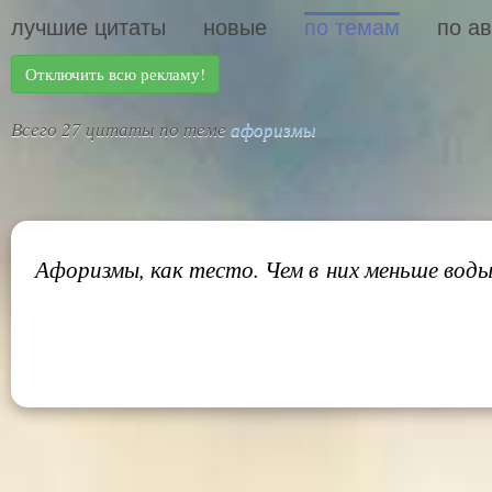
лучшие цитаты
новые
по темам
по а
Отключить всю рекламу!
Всего 27 цитаты по теме
афоризмы
Афоризмы, как тесто. Чем в них меньше воды,