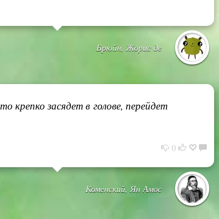
Брюйн, Жорис де
то крепко засядет в голове, перейдет
0
Коменский, Ян Амос