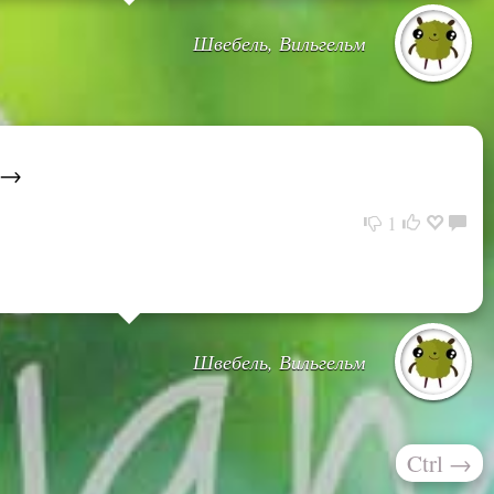
Швебель, Вильгельм
. →
1
Швебель, Вильгельм
Ctrl
→