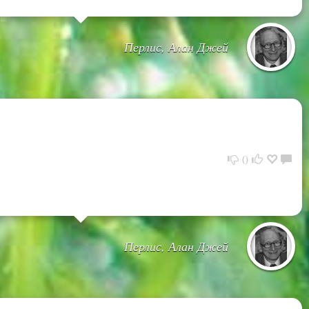
Перлис, Алан Джей
0
Перлис, Алан Джей