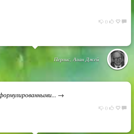
0
Перлис, Алан Джей
формулированными... →
0