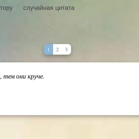
втору
случайная цитата
1
2
3
 тем они круче.