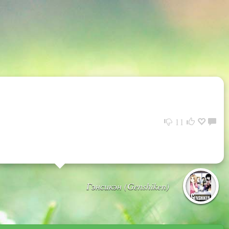
11
Гэнсикэн (Genshiken)