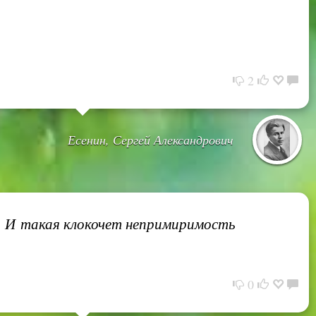
2
Есенин, Сергей Александрович
ь. И такая клокочет непримиримость
0