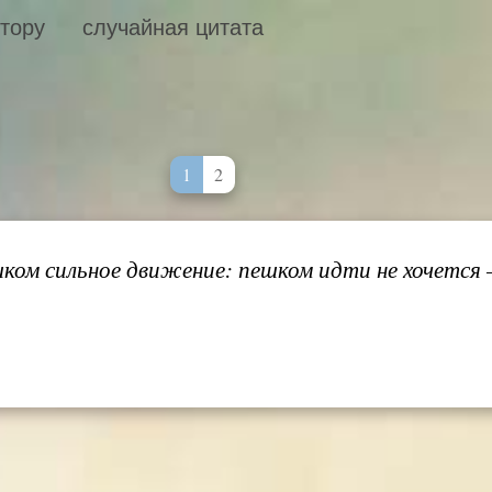
втору
случайная цитата
1
2
шком сильное движение: пешком идти не хочется 