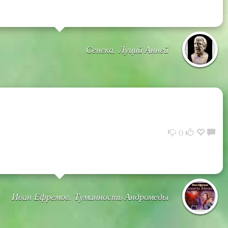
Сенека, Луций Анней
0
Иван Ефремов. Туманность Андромеды