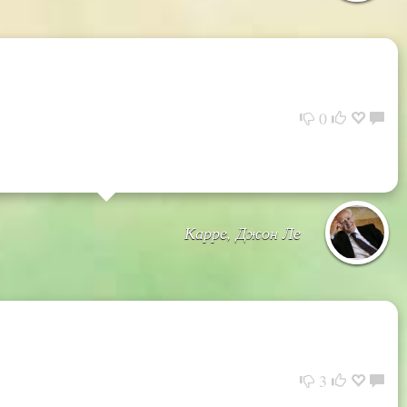
0
Карре, Джон Ле
3