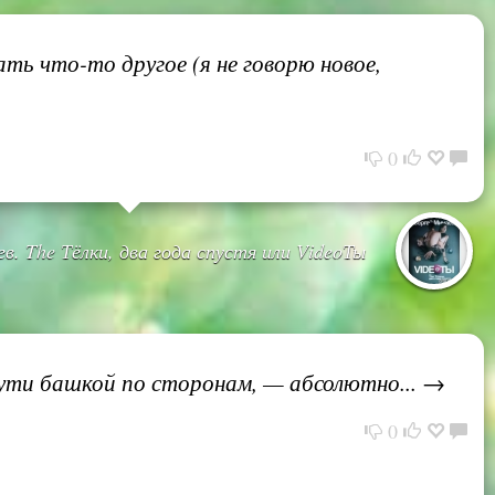
ть что-то другое (я не говорю новое,
0
в. The Тёлки, два года спустя или VideoТы
 крути башкой по сторонам, — абсолютно... →
0