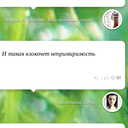
Харуки Мураками. Мой любимый sputnik
ь. И такая клокочет непримиримость
1
Полозкова, Вера