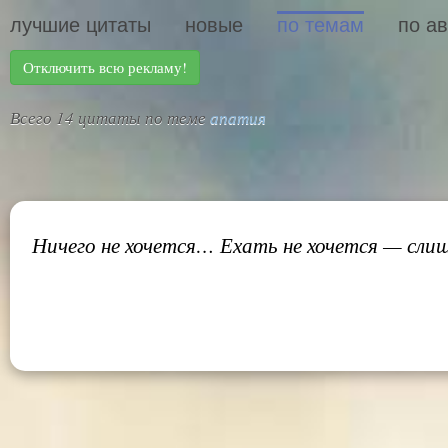
лучшие цитаты
новые
по темам
по а
Отключить всю рекламу!
Всего 14 цитаты по теме
апатия
Ничего не хочется… Ехать не хочется — сли