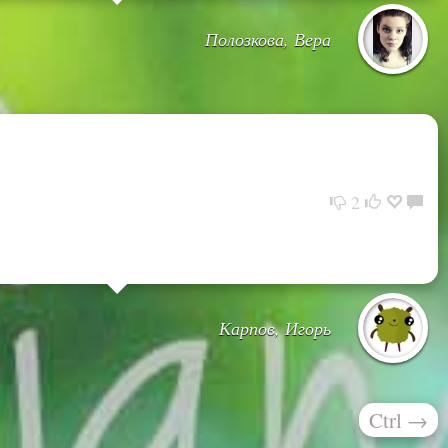
Полозкова, Вера
2
Карпов, Игорь
Ctrl
→