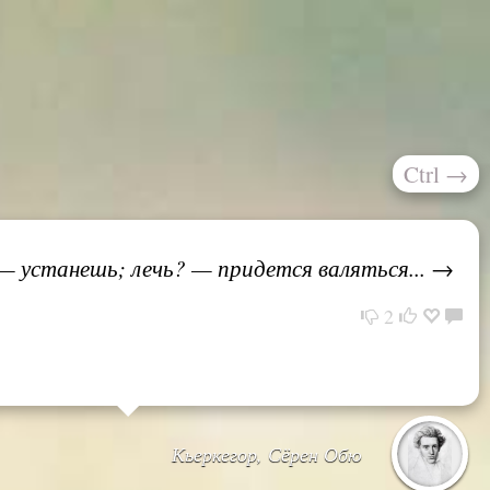
Ctrl
→
— устанешь; лечь? — придется валяться... →
2
Кьеркегор, Сёрен Обю