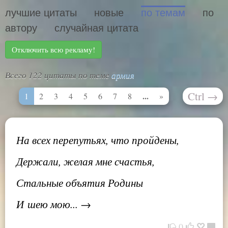
лучшие цитаты
новые
по темам
по
автору
случайная цитата
Отключить всю рекламу!
Всего 122 цитаты по теме
армия
Ctrl
→
...
1
2
3
4
5
6
7
8
»
На всех перепутьях, что пройдены,
Держали, желая мне счастья,
Стальные объятия Родины
И шею мою... →
0