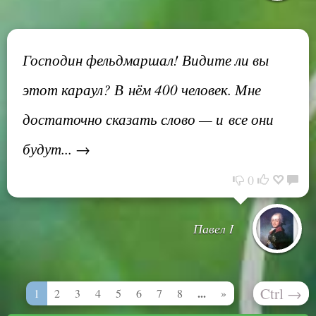
Господин фельдмаршал! Видите ли вы
этот караул? В нём 400 человек. Мне
достаточно сказать слово — и все они
будут... →
0
Павел I
Ctrl
→
...
1
2
3
4
5
6
7
8
»