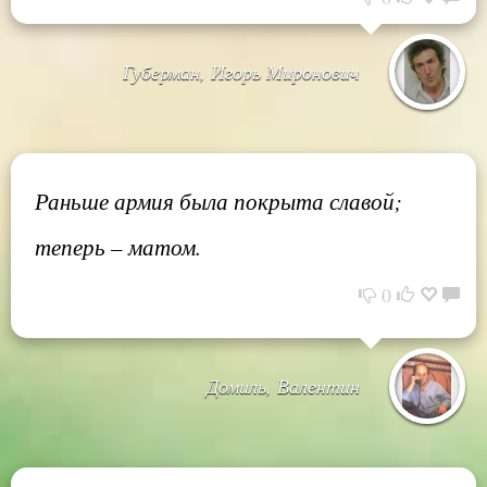
Губерман, Игорь Миронович
Раньше армия была покрыта славой;
теперь – матом.
0
Домиль, Валентин