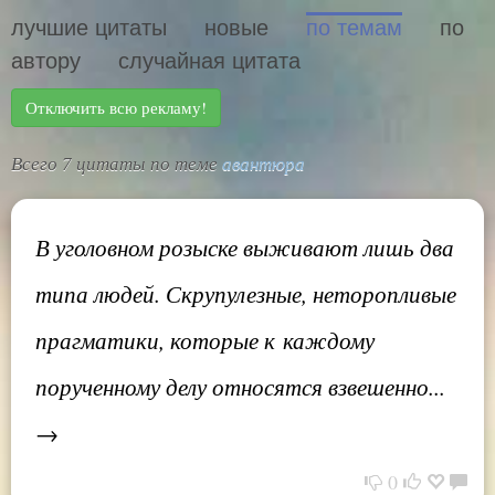
лучшие цитаты
новые
по темам
по
автору
случайная цитата
Отключить всю рекламу!
Всего 7 цитаты по теме
авантюра
В уголовном розыске выживают лишь два
типа людей. Скрупулезные, неторопливые
прагматики, которые к каждому
порученному делу относятся взвешенно...
→
0