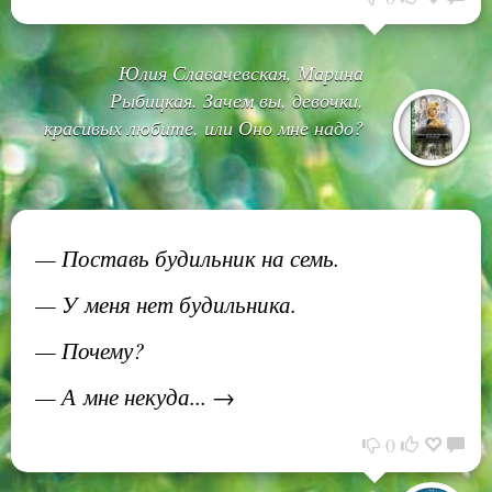
Юлия Славачевская, Марина
Рыбицкая. Зачем вы, девочки,
красивых любите, или Оно мне надо?
— Поставь будильник на семь.
— У меня нет будильника.
— Почему?
— А мне некуда... →
0