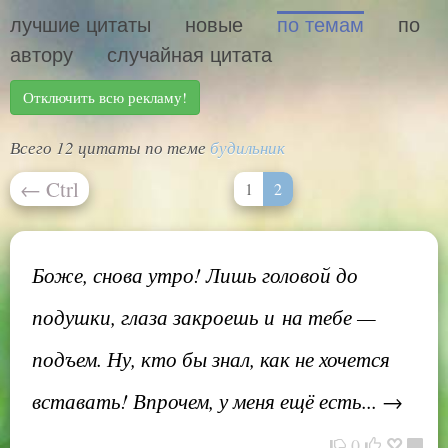
лучшие цитаты
новые
по темам
по
автору
случайная цитата
Отключить всю рекламу!
Всего 12 цитаты по теме
будильник
←
Ctrl
1
2
Боже, снова утро! Лишь головой до
подушки, глаза закроешь и на тебе —
подъем. Ну, кто бы знал, как не хочется
вставать! Впрочем, у меня ещё есть... →
0