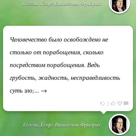
Гегель, Георг Вильгельм Фридрих
Человечество было освобождено не
столько от порабощения, сколько
посредством порабощения. Ведь
грубость, жадность, несправедливость
суть зло;... →
2
Гегель, Георг Вильгельм Фридрих