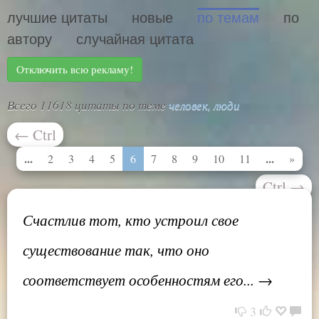
лучшие цитаты
новые
по темам
по
автору
случайная цитата
Отключить всю рекламу!
Всего 11618 цитаты по теме
человек, люди
←
Ctrl
...
...
2
3
4
5
6
7
8
9
10
11
»
Ctrl
→
Счастлив тот, кто устроил свое
существование так, что оно
соответствует особенностям его... →
3