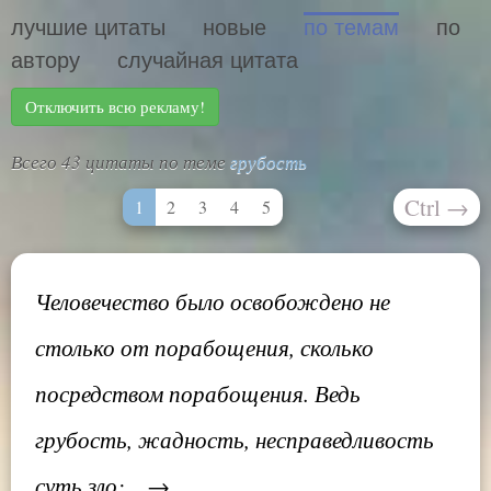
лучшие цитаты
новые
по темам
по
автору
случайная цитата
Отключить всю рекламу!
Всего 43 цитаты по теме
грубость
Ctrl
→
1
2
3
4
5
Человечество было освобождено не
столько от порабощения, сколько
посредством порабощения. Ведь
грубость, жадность, несправедливость
суть зло;... →