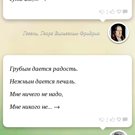
2
Гегель, Георг Вильгельм Фридрих
Грубым дается радость.
Нежным дается печаль.
Мне ничего не надо,
Мне никого не... →
2