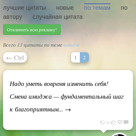
лучшие цитаты
новые
по темам
по
автору
случайная цитата
Отключить всю рекламу!
Всего 13 цитаты по теме
имидж
←
Ctrl
1
2
Надо уметь вовремя изменить себя!
Смена имиджа — фундаментальный шаг
к благоприятным... →
0