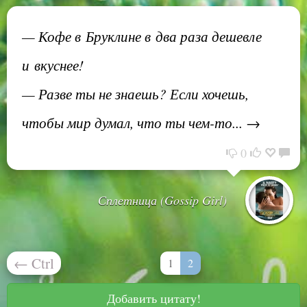
— Кофе в Бруклине в два раза дешевле
и вкуснее!
— Разве ты не знаешь? Если хочешь,
чтобы мир думал, что ты чем-то... →
0
Сплетница (Gossip Girl)
←
Ctrl
1
2
Добавить цитату!