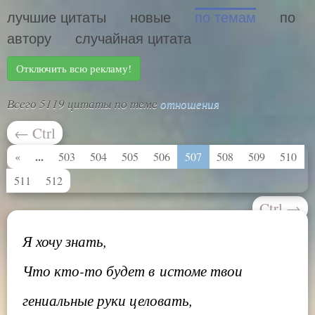
лучшие цитаты
новые
по темам
по
автору
случайная цитата
Отключить всю рекламу!
Всего 5119 цитаты по теме
отношения
←
Ctrl
...
«
503
504
505
506
507
508
509
510
511
512
Ctrl
→
Я хочу знать,
Что кто-то будет в истоме твои
гениальные руки целовать,