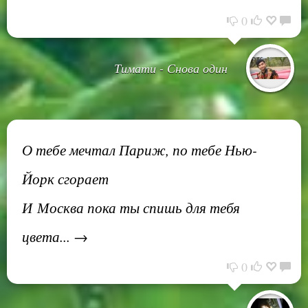
0
Тимати - Снова один
О тебе мечтал Париж, по тебе Нью-
Йорк сгорает
И Москва пока ты спишь для тебя
цвета... →
0