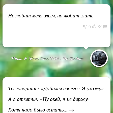
Не любит меня злым, но любит злить.
0
Тбили & Жека Кто ТАМ - Не Любит
Ты говоришь: «Добился своего? Я ухожу»
А я ответил: «Ну окей, я не держу»
Хотя надо было встать... →