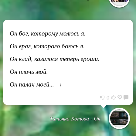
Он бог, которому молюсь я.
Он враг, которого боюсь я.
Он клад, казалося теперь гроши.
Он плачь мой.
Он палач моей... →
0
Татьяна Котова - Он