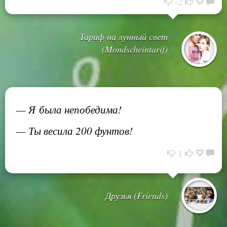
-2
Тариф на лунный свет
(Mondscheintarif)
— Я была непобедима!
— Ты весила 200 фунтов!
1
Друзья (Friends)