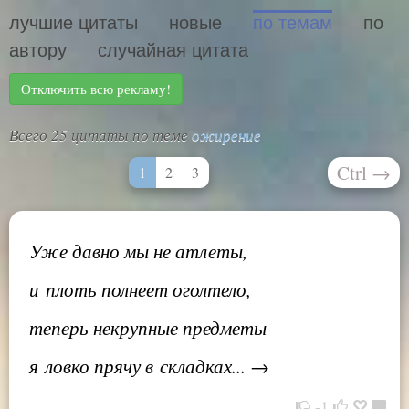
лучшие цитаты
новые
по темам
по
автору
случайная цитата
Отключить всю рекламу!
Всего 25 цитаты по теме
ожирение
Ctrl
→
1
2
3
Уже давно мы не атлеты,
и плоть полнеет оголтело,
теперь некрупные предметы
я ловко прячу в складках... →
-1