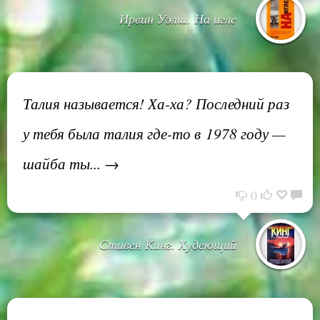
Ирвин Уэлш. На игле
Талия называется! Ха-ха? Последний раз
у тебя была талия где-то в 1978 году —
шайба ты... →
0
Стивен Кинг. Худеющий