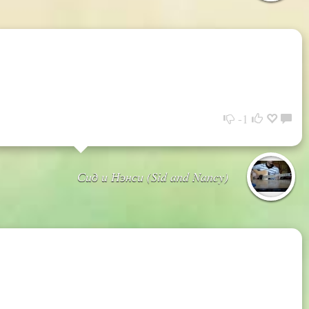
-1
Сид и Нэнси (Sid and Nancy)