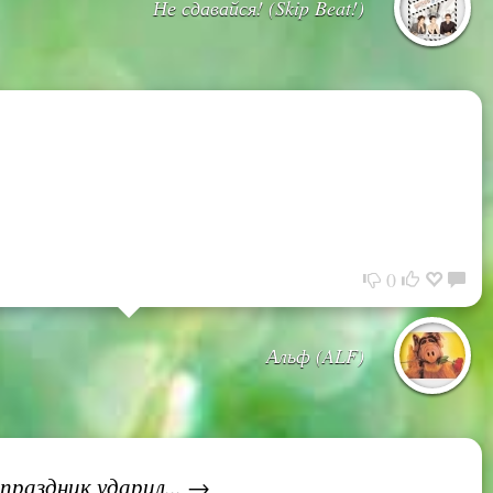
Не сдавайся! (Skip Beat!)
0
Альф (ALF)
праздник ударил... →