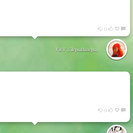
0
V&V (ЛераВалера)
0