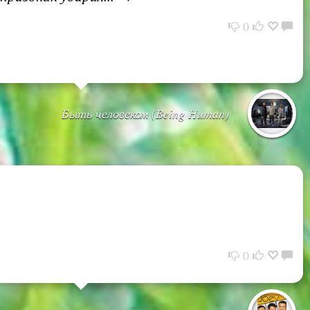
0
Быть человеком (Being Human)
0