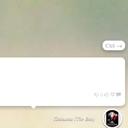
Ctrl
→
0
Посылка (The Box)