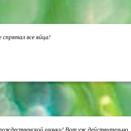
 спрятал все яйца!
рождественской елочки! Вот уж действительно, 