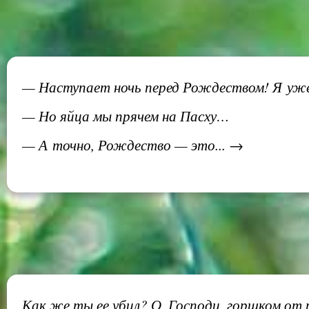
— Наступает ночь перед Рождеством! Я уже
— Но яйца мы прячем на Пасху…
— А точно, Рождество — это... →
Как же ты ее убил? О, Господи, горшком от 