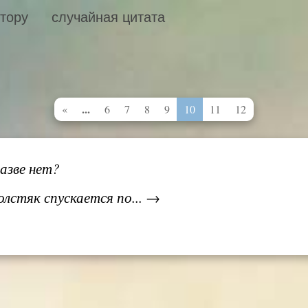
втору
случайная цитата
...
«
6
7
8
9
10
11
12
разве нет?
лстяк спускается по... →