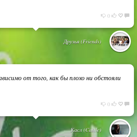
0
Друзья (Friends)
ависимо от того, как бы плохо ни обстояли
0
Касл (Castle)