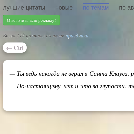
лучшие цитаты
новые
по темам
по а
Отключить всю рекламу!
Всего 113 цитаты по теме
праздники
←
Ctrl
— Ты ведь никогда не верил в Санта Клауса, 
— По-настоящему, нет и что за глупости: то