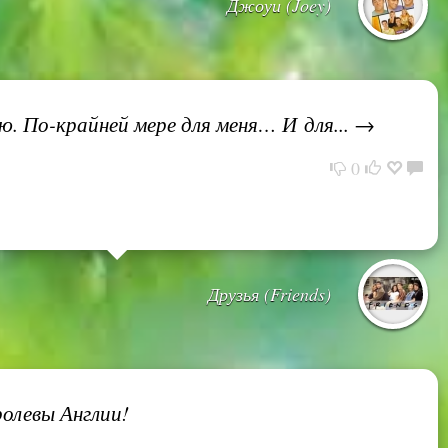
Джоуи (Joey)
ю. По-крайней мере для меня… И для... →
0
Друзья (Friends)
ролевы Англии!