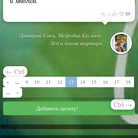
и многим.
0
Дмитрий Емец. Мефодий Буслаев.
Лед и пламя тартара
←
Ctrl
...
«
9
10
11
12
13
14
15
16
17
18
...
»
Ctrl
→
Добавить цитату!