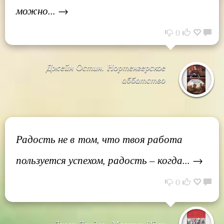
можно... →
0
Джейн Остин. Нортенгерское
аббатство
Радость не в том, что твоя работа
пользуется успехом, радость – когда... →
0
Джек Лондон. Мартин Иден