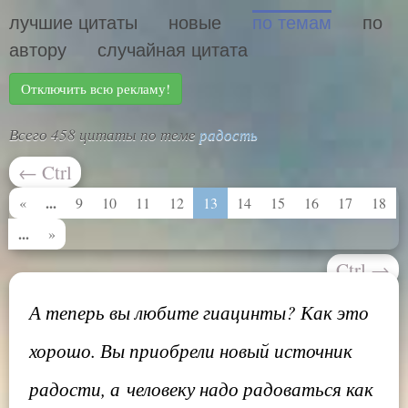
лучшие цитаты
новые
по темам
по
автору
случайная цитата
Отключить всю рекламу!
Всего 458 цитаты по теме
радость
←
Ctrl
...
«
9
10
11
12
13
14
15
16
17
18
...
»
Ctrl
→
А теперь вы любите гиацинты? Как это
хорошо. Вы приобрели новый источник
радости, а человеку надо радоваться как