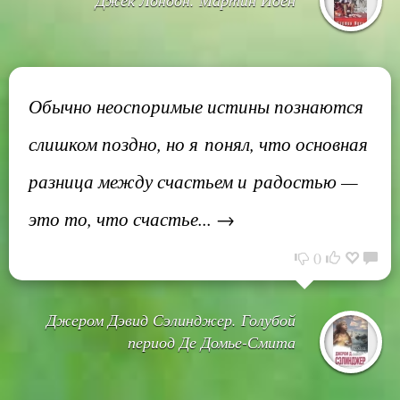
Обычно неоспоримые истины познаются
слишком поздно, но я понял, что основная
разница между счастьем и радостью —
это то, что счастье... →
0
Джером Дэвид Сэлинджер. Голубой
период Де Домье-Смита