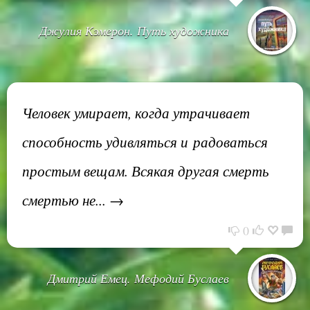
Джулия Кэмерон. Путь художника
Человек умирает, когда утрачивает
способность удивляться и радоваться
простым вещам. Всякая другая смерть
смертью не... →
0
Дмитрий Емец. Мефодий Буслаев