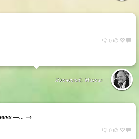
0
Жванецкий, Михаил
меня —... →
0