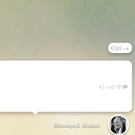
Ctrl
→
0
Жванецкий, Михаил