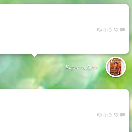
0
Карнеги, Дейл
0