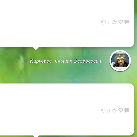
1
Киркоров, Филипп Бедросович
0