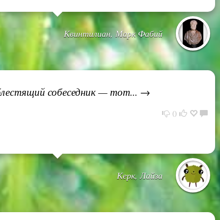
Квинтилиан, Марк Фабий
 блестящий собеседник — тот... →
0
Керк, Лайза