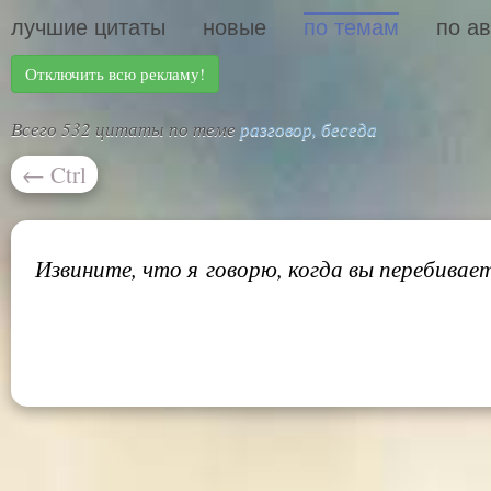
лучшие цитаты
новые
по темам
по а
Отключить всю рекламу!
Всего 532 цитаты по теме
разговор, беседа
←
Ctrl
Извините, что я говорю, когда вы перебивает