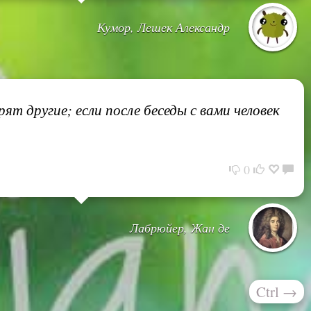
Кумор, Лешек Александр
т другие; если после беседы с вами человек
0
Лабрюйер, Жан де
Ctrl
→