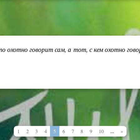
 охотно говорит сам, а тот, с кем охотно говоря
...
1
2
3
4
5
6
7
8
9
10
»