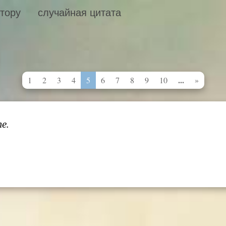
втору
случайная цитата
...
1
2
3
4
5
6
7
8
9
10
»
е.