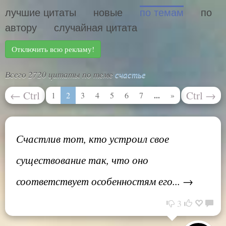
лучшие цитаты
новые
по темам
по
автору
случайная цитата
Отключить всю рекламу!
Всего 2720 цитаты по теме
счастье
←
Ctrl
Ctrl
→
...
1
2
3
4
5
6
7
»
Счастлив тот, кто устроил свое
существование так, что оно
соответствует особенностям его... →
3