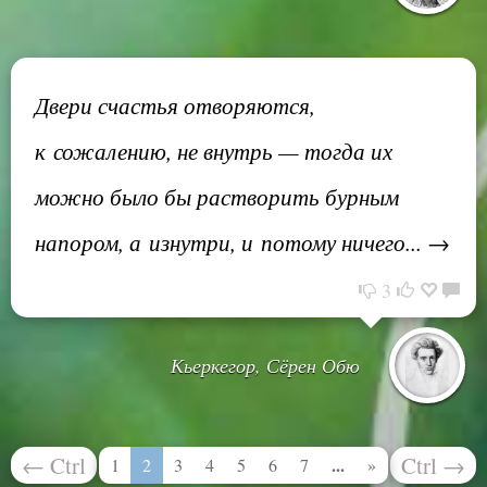
Двери счастья отворяются,
к сожалению, не внутрь — тогда их
можно было бы растворить бурным
напором, а изнутри, и потому ничего... →
3
Кьеркегор, Сёрен Обю
←
Ctrl
Ctrl
→
...
1
2
3
4
5
6
7
»