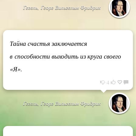
Гегель, Георг Вильгельм Фридрих
Тайна счастья заключается
в способности выходить из круга своего
«Я».
4
Гегель, Георг Вильгельм Фридрих