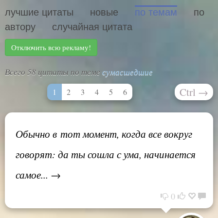
лучшие цитаты
новые
по темам
по
автору
случайная цитата
Отключить всю рекламу!
Всего 58 цитаты по теме
сумасшедшие
Ctrl
→
1
2
3
4
5
6
Обычно в тот момент, когда все вокруг
говорят: да ты сошла с ума, начинается
самое... →
0