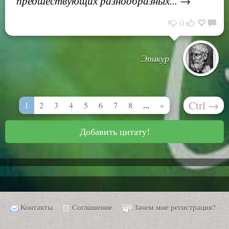
предшествующих разнообразных... →
0
Эпикур
Ctrl
→
...
1
2
3
4
5
6
7
8
»
Добавить цитату!
Контакты
Соглашение
Зачем мне регистрация?