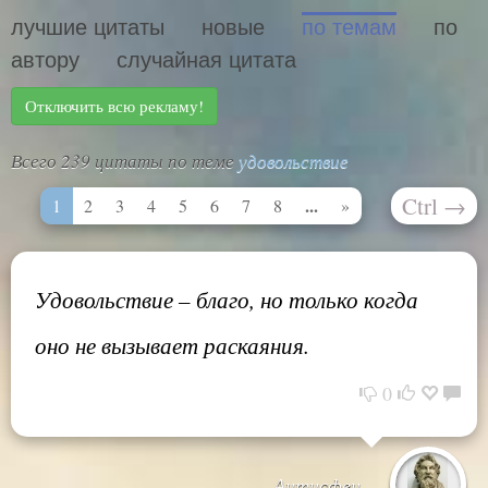
лучшие цитаты
новые
по темам
по
автору
случайная цитата
Отключить всю рекламу!
Всего 239 цитаты по теме
удовольствие
Ctrl
→
...
1
2
3
4
5
6
7
8
»
Удовольствие – благо, но только когда
оно не вызывает раскаяния.
0
Антисфен