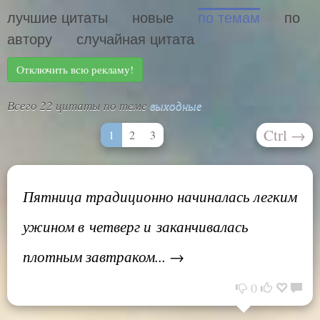
лучшие цитаты
новые
по темам
по
автору
случайная цитата
Отключить всю рекламу!
Всего 22 цитаты по теме
выходные
Ctrl
→
1
2
3
Пятница традиционно начиналась легким
ужином в четверг и заканчивалась
плотным завтраком... →
0