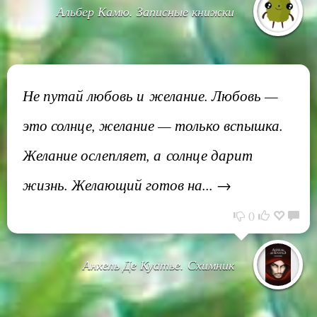
Альбер Камю. Записные книжки
Не путай любовь и желание. Любовь —
это солнце, желание — только вспышка.
Желание ослепляет, а солнце дарит
жизнь. Желающий готов на... →
0
Анхель Де Куатье. Схимник