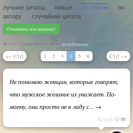
лучшие цитаты
новые
по темам
по
автору
случайная цитата
Отключить всю рекламу!
Всего 55 цитаты по теме
вожделение
←
Ctrl
Ctrl
→
1
2
3
4
5
6
Не понимаю женщин, которые говорят,
что мужское желание их унижает. По-
моему, они просто не в ладу с... →
0