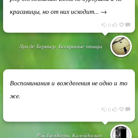
красавицы, но от них исходит... →
0
Луи де Берньер. Бескрылые птицы
Воспоминания и вожделения не одно и то
же.
0
Рэй Брэдбери. Калейдоскоп