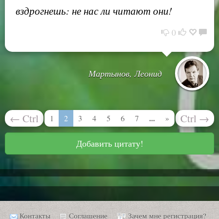
вздрогнешь: не нас ли читают они!
0
Мартынов, Леонид
←
Ctrl
Ctrl
→
...
1
2
3
4
5
6
7
»
Добавить цитату!
Контакты
Соглашение
Зачем мне регистрация?