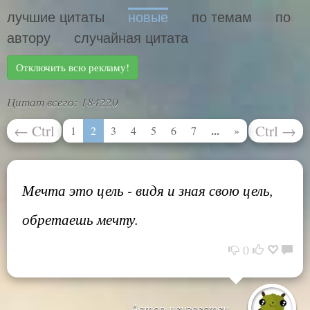
лучшие цитаты
новые
по темам
по
автору
случайная цитата
Отключить всю рекламу!
Цитат всего: 184220
←
Ctrl
Ctrl
→
...
1
2
3
4
5
6
7
»
Мечта это цель - видя и зная свою цель,
обретаешь мечту.
0
Автор неизвестен