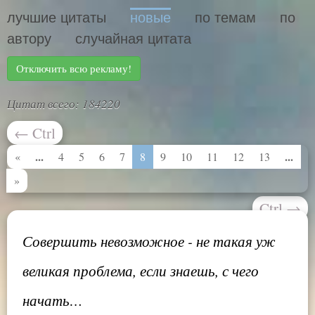
лучшие цитаты
новые
по темам
по
автору
случайная цитата
Отключить всю рекламу!
Цитат всего: 184220
←
Ctrl
...
...
«
4
5
6
7
8
9
10
11
12
13
»
Ctrl
→
Совершить невозможное - не такая уж
великая проблема, если знаешь, с чего
начать…