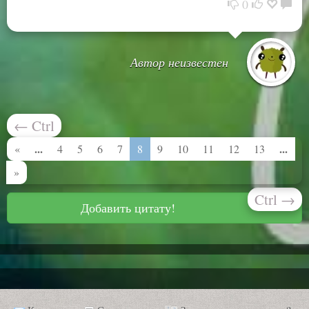
0
Автор неизвестен
←
Ctrl
...
...
«
4
5
6
7
8
9
10
11
12
13
»
Ctrl
→
Добавить цитату!