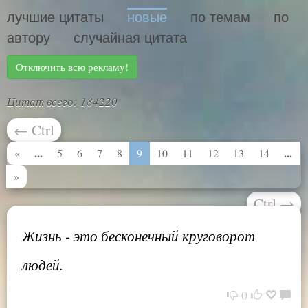
лучшие цитаты
новые
по темам
по
автору
случайная цитата
Отключить всю рекламу!
Цитат всего: 184220
←
Ctrl
...
...
«
5
6
7
8
9
10
11
12
13
14
»
Ctrl
→
Жизнь - это бесконечный круговорот
людей.
0