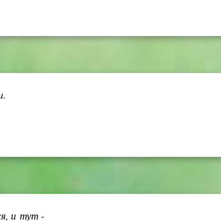
и.
, и тут -