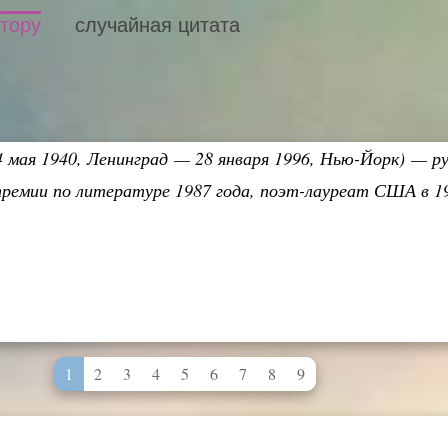
втору
случайная цитата
 мая 1940, Ленинград — 28 января 1996, Нью-Йорк) — ру
 премии по литературе 1987 года, поэт-лауреат США в 1
1
2
3
4
5
6
7
8
9