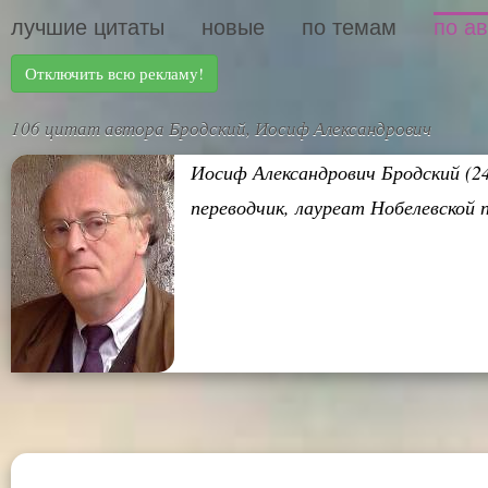
лучшие цитаты
новые
по темам
по а
Отключить всю рекламу!
106 цитат автора Бродский, Иосиф Александрович
Иосиф Александрович Бродский (24
переводчик, лауреат Нобелевской