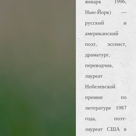
января 1996,
Нью-Йорк) —
русский и
американский
поэт, эссеист,
драматург,
переводчик,
лауреат
Нобелевской
премии по
литературе 1987
года, поэт-
лауреат США в