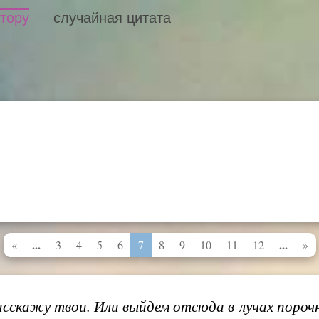
втору
случайная цитата
...
...
«
3
4
5
6
7
8
9
10
11
12
»
расскажу твои. Или выйдем отсюда в лучах порочн