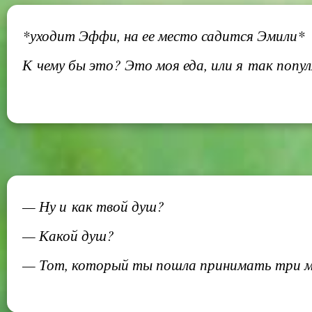
*уходит Эффи, на ее место садится Эмили*
К чему бы это? Это моя еда, или я так попул
— Ну и как твой душ?
— Какой душ?
— Тот, который ты пошла принимать три ме