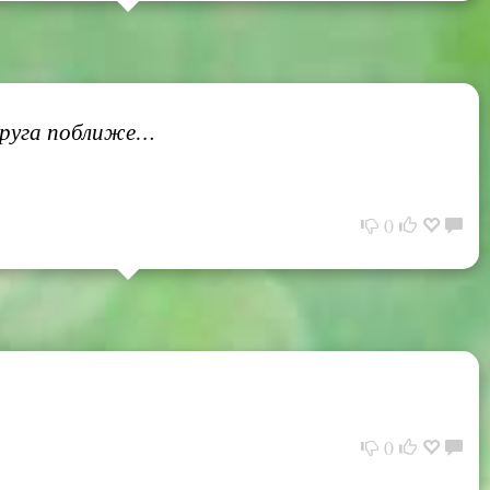
друга поближе…
0
0