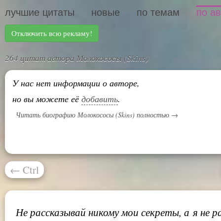
лучшие цитаты
новые
по темам
по а
Отключить всю рекламу!
264 цитат автора Молокососы (Skins)
У нас нет информации о авторе,
но вы можете её
добавить
.
Читать биографию Молокососы (Skins) полностью →
←
Ctrl
Не рассказывай никому мои секреты, а я не 