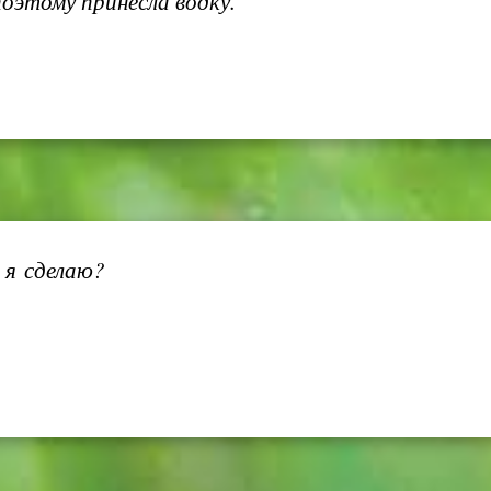
поэтому принесла водку.
о я сделаю?