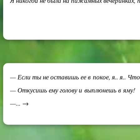
Я никогда не была на пижамных вечеринках, 
— Если ты не оставишь ее в покое, я.. я.. Чт
— Откусишь ему голову и выплюнешь в яму!
—... →