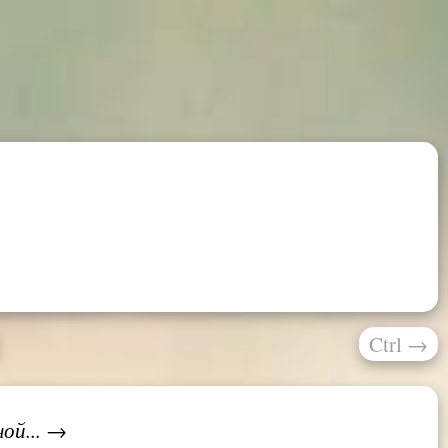
Ctrl
→
ой... →