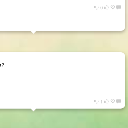
0
и?
1