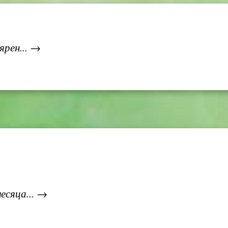
ярен... →
сяца... →