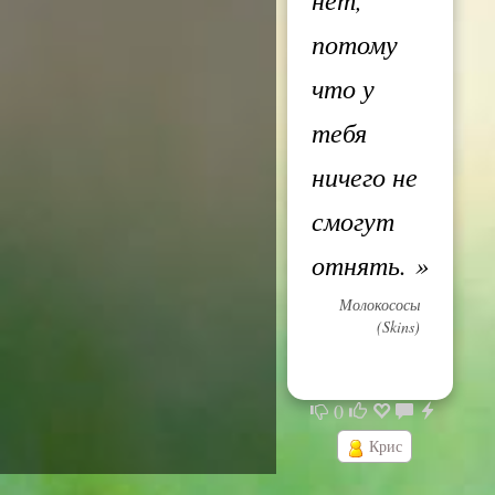
потому
что у
тебя
ничего не
смогут
отнять.
»
Молокососы
(Skins)
0
Крис