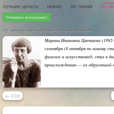
лучшие цитаты
новые
по темам
по а
Отключить всю рекламу!
307 цитат автора Цветаева, Марина Ивановна
Марина Ивановна Цветаева (1892-19
сентября (8 октября по новому ст
филолог и искусствовед; стал в д
происхождению — из обрусевшей по
←
Ctrl