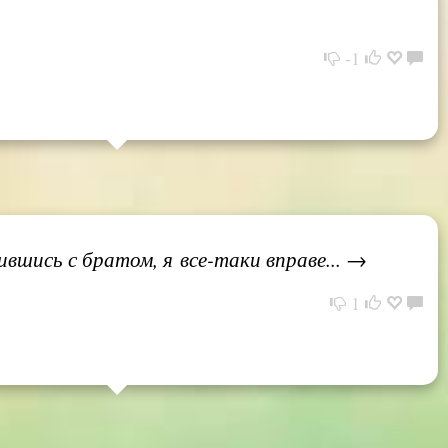
-1
рившись с братом, я все-таки вправе... →
1