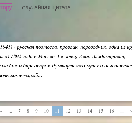
втору
случайная цитата
41) - русская поэтесса, прозаик, переводчик, одна из к
илю) 1892 года в Москве. Её отец, Иван Владимирович, 
альнейшем директором Румянцевского музея и основател
льско-немецкой...
...
...
«
7
8
9
10
11
12
13
14
15
16