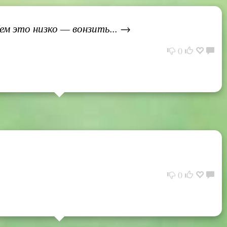
ем это низко — вонзить... →
0
0