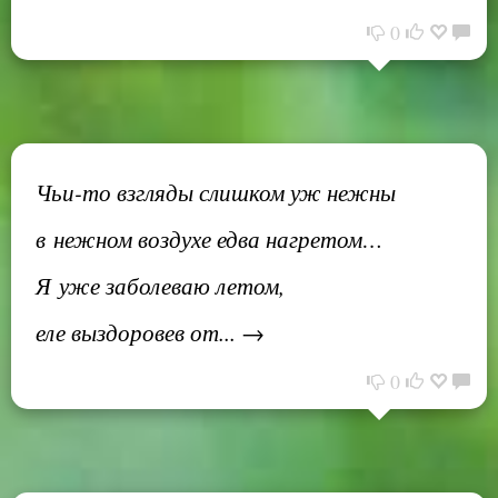
0
Чьи-то взгляды слишком уж нежны
в нежном воздухе едва нагретом…
Я уже заболеваю летом,
еле выздоровев от... →
0