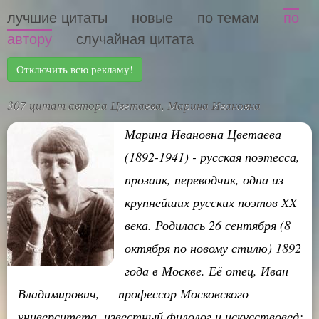
лучшие цитаты
новые
по темам
по
автору
случайная цитата
Отключить всю рекламу!
307 цитат автора Цветаева, Марина Ивановна
Марина Ивановна Цветаева
(1892-1941) - русская поэтесса,
прозаик, переводчик, одна из
крупнейших русских поэтов XX
века. Родилась 26 сентября (8
октября по новому стилю) 1892
года в Москве. Её отец, Иван
Владимирович, — профессор Московского
университета, известный филолог и искусствовед;