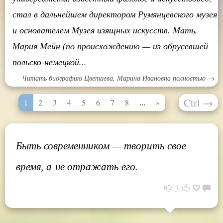
стал в дальнейшем директором Румянцевского музея
и основателем Музея изящных искусств. Мать,
Мария Мейн (по происхождению — из обрусевшей
польско-немецкой...
Читать биографию Цветаева, Марина Ивановна полностью →
Ctrl
→
...
1
2
3
4
5
6
7
8
»
Быть современником — творить свое
время, а не отражать его.
3