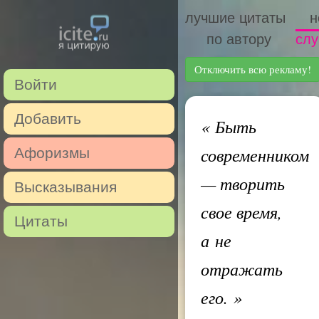
лучшие цитаты
н
по автору
слу
Отключить всю рекламу!
Войти
Добавить
«
Быть
современником
Афоризмы
— творить
Высказывания
свое время,
Цитаты
а не
отражать
его.
»