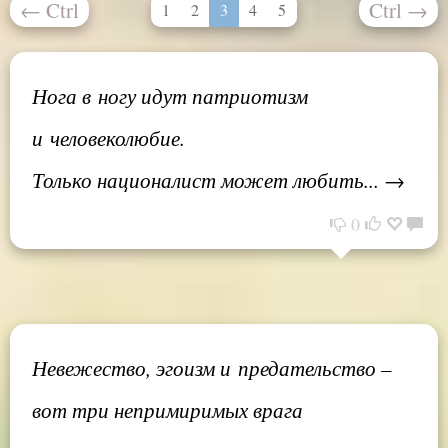
←
Ctrl
Ctrl
→
1
2
3
4
5
Нога в ногу идут патриотизм
и человеколюбие.
Только националист может любить... →
0
Невежество, эгоизм и предательство –
вот три непримиримых врага