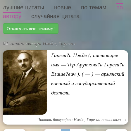
лучшие цитаты
новые
по темам
по
автору
случайная цитата
Отключить всю рекламу!
64 цитат автора Нжде, Гарегин
Гареги?н Нжде (, настоящее
имя — Тер-Арутюня?н Гареги?н
Егише?вич ), ( — ) — армянский
военный и государственный
деятель.
Читать биографию Нжде, Гарегин полностью →