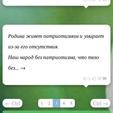
Родина живет патриотизмом и умирает
из-за его отсутствия.
Наш народ без патриотизма, что тело
без... →
0
←
Ctrl
Ctrl
→
1
2
3
4
5