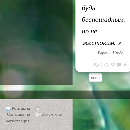
будь
беспощадным,
но не
жестоким.
»
Гарегин Нжде
1
воин
Контакты
Соглашение
Зачем мне
регистрация?