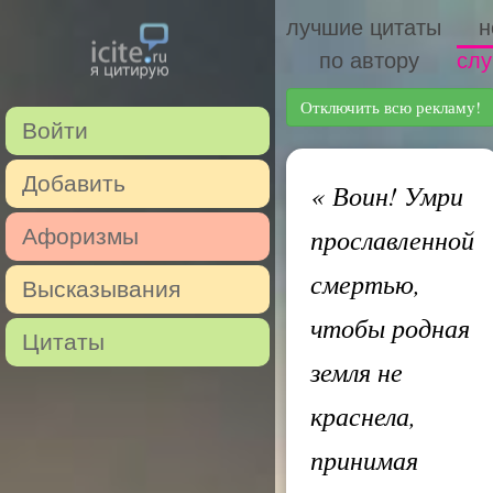
лучшие цитаты
н
по автору
слу
Отключить всю рекламу!
Войти
Добавить
«
Воин! Умри
прославленной
Афоризмы
смертью,
Высказывания
чтобы родная
Цитаты
земля не
краснела,
принимая