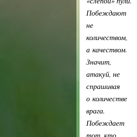
«слепой» пули.
Побеждают
не
количеством,
а качеством.
Значит,
атакуй, не
спрашивая
о количестве
врага.
Побеждает
тот, кто