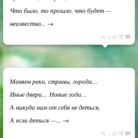
Что было, то прошло, что будет —
неизвестно... →
0
Меняем реки, страны, города…
Иные двери… Новые года…
А никуда нам от себя не деться,
А если деться —... →
3