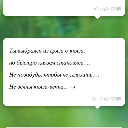
0
Ты выбрался из грязи в князи,
но быстро князем становясь….
Не позабудь, чтобы не сглазить….
Не вечны князи-вечна... →
15