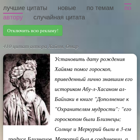
лучшие цитаты
новые
по темам
по
автору
случайная цитата
Отключить всю рекламу!
410 цитат автора Хайям, Омар
Установить дату рождения
Хайяма помог гороскоп,
приведенный лично знавшим его
историком Абу-л-Хасаном ал-
Байхаки в книге "Дополнение к
"Охранителям мудрости": "его
гороскопом были Близнецы;
Солнце и Меркурий были в 3-ем
градусе Близнецов, Меркурий был в соединении, а