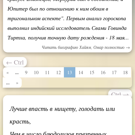
Юпитер был по отношению к ним обоим в
тригональном аспекте". Первым анализ гороскопа
выполнил индийский исследователь Свами Говинда
Тиртха, получив точную дату рождения - 18 мая...
Читать биографию Хайям, Омар полностью →
←
Ctrl
...
«
9
10
11
12
13
14
15
16
17
18
...
»
Ctrl
→
Лучше впасть в нищету, голодать или
красть,
Чем в число блюдолизов презренных