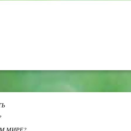
ТЬ
?
М МИРЕ?