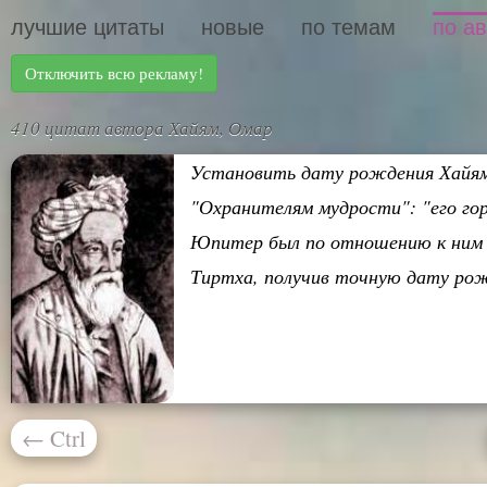
лучшие цитаты
новые
по темам
по а
Отключить всю рекламу!
410 цитат автора Хайям, Омар
Установить дату рождения Хайяма 
"Охранителям мудрости": "его гор
Юпитер был по отношению к ним о
Тиртха, получив точную дату рожд
←
Ctrl