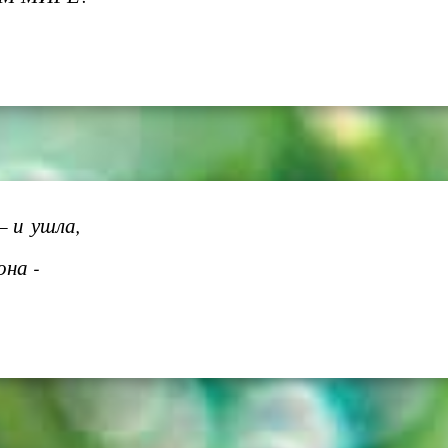
 и ушла,
она -