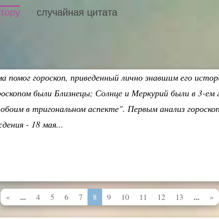
втору
случайная цитата
помог гороскоп, приведенный лично знавшим его истори
оскопом были Близнецы; Солнце и Меркурий были в 3-ем г
боим в тригональном аспекте". Первым анализ гороскоп
ения - 18 мая...
...
...
«
4
5
6
7
8
9
10
11
12
13
»