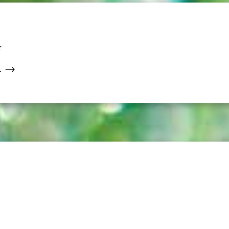
:
.. →