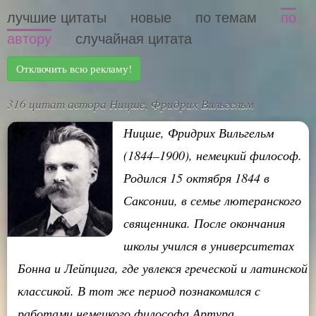
лучшие цитаты
новые
по темам
по
автору
случайная цитата
Отключить всю рекламу!
316 цитат автора Ницше, Фридрих Вильгельм
Ницше, Фридрих Вильгельм
(1844–1900), немецкий философ.
Родился 15 октября 1844 в
Саксонии, в семье лютеранского
священника. После окончания
школы учился в университетах
Бонна и Лейпцига, где увлекся греческой и латинской
классикой. В тот же период познакомился с
работами немецкого философа Артура