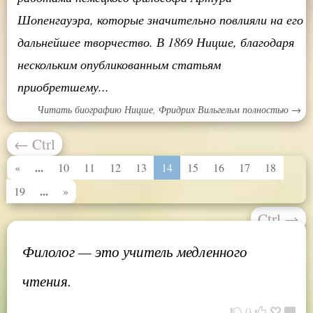
Шопенгауэра, которые значительно повлияли на его
дальнейшее творчество. В 1869 Ницше, благодаря
нескольким опубликованным статьям
приобретшему...
Читать биографию Ницше, Фридрих Вильгельм полностью →
←
Ctrl
...
«
10
11
12
13
14
15
16
17
18
...
19
»
Ctrl
→
Филолог — это учитель медленного
чтения.
0