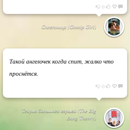
0
Сплетница (Gossip Girl)
Такой ангелочек когда спит, жалко что
проснётся.
0
Теория большого взрыва (The Big
Bang Theory)