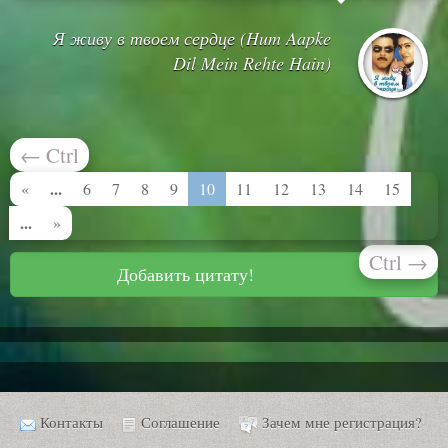
Я живу в твоем сердце (Hum Aapke
Dil Mein Rehte Hain)
←
Ctrl
...
«
6
7
8
9
10
11
12
13
14
15
...
»
Ctrl
→
Добавить цитату!
Контакты
Соглашение
Зачем мне регистрация?