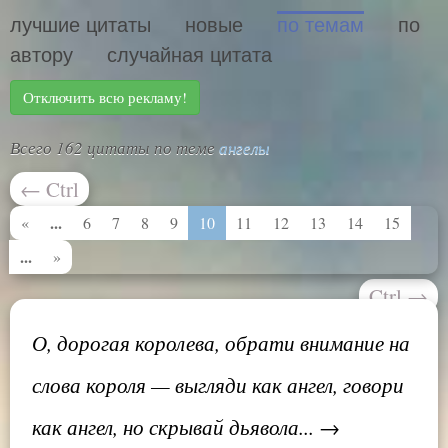
лучшие цитаты
новые
по темам
по
автору
случайная цитата
Отключить всю рекламу!
Всего 162 цитаты по теме
ангелы
←
Ctrl
...
«
6
7
8
9
10
11
12
13
14
15
...
»
Ctrl
→
О, дорогая королева, обрати внимание на
слова короля — выгляди как ангел, говори
как ангел, но скрывай дьявола... →