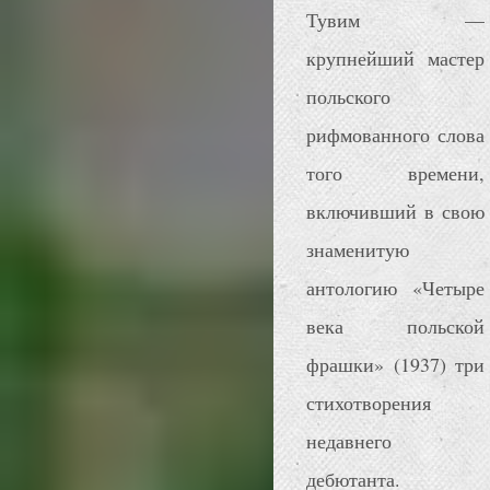
Тувим —
крупнейший мастер
польского
рифмованного слова
того времени,
включивший в свою
знаменитую
антологию «Четыре
века польской
фрашки» (1937) три
стихотворения
недавнего
дебютанта.