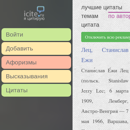
лучшие цитаты
темам
по авто
цитата
Войти
Отключить всю реклам
Добавить
Лец, Станислав
Ежи
Афоризмы
Стани́слав Е́жи Лец
Высказывания
(польск. Stanisław
Цитаты
Jerzy Lec; 6 марта
1909, Лемберг,
Австро-Венгрия — 7
мая 1966, Варшава,