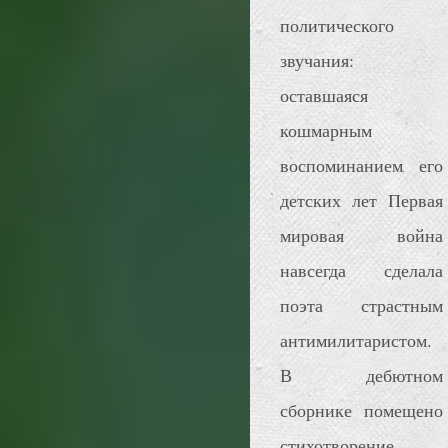
политического
звучания:
оставшаяся
кошмарным
воспоминанием его
детских лет Первая
мировая война
навсегда сделала
поэта страстным
антимилитаристом.
В дебютном
сборнике помещено
стихотворение