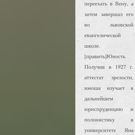
переехать в Вену, а
затем завершал его
во львовской
евангелической
школе.
[править]Юность
Получив в 1927 г.
аттестат зрелости,
юноша изучает в
дальнейшем
юриспруденцию и
полонистику в
университете Яна