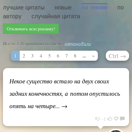
лучшие цитаты
новые
по темам
по
автору
случайная цитата
Отключить всю рекламу!
Всего 136 цитаты по теме
автомобили
Ctrl
→
...
1
2
3
4
5
6
7
8
»
Некое существо встало на двух своих
задних конечностях, а потом опустилось
опять на четыре... →
-1