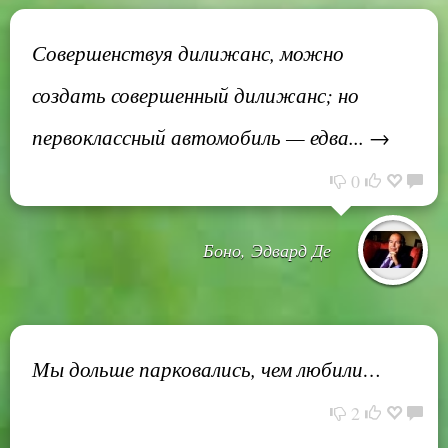
Совершенствуя дилижанс, можно
создать совершенный дилижанс; но
первоклассный автомобиль — едва... →
0
Боно, Эдвард Де
Мы дольше парковались, чем любили…
2