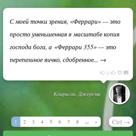
С моей точки зрения, «Феррари» — это
просто уменьшенная в масштабе копия
господа бога, а «Феррари 355» — это
перепелиное яичко, сдобренное... →
0
Кларксон, Джереми
Ctrl
→
...
1
2
3
4
5
6
7
8
»