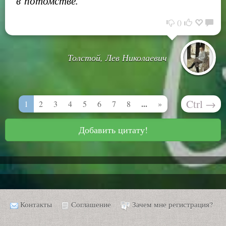
в потомстве.
0
Толстой, Лев Николаевич
Ctrl
→
...
1
2
3
4
5
6
7
8
»
Добавить цитату!
Контакты
Соглашение
Зачем мне регистрация?