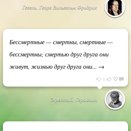
Гегель, Георг Вильгельм Фридрих
Бессмертные — смертны, смертные —
бессмертны; смертью друг друга они
живут, жизнью друг друга они... →
1
Эфесский, Гераклит