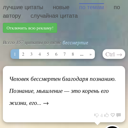
лучшие цитаты
новые
по темам
по
автору
случайная цитата
Отключить всю рекламу!
Всего 157 цитаты по теме
бессмертие
Ctrl
→
...
1
2
3
4
5
6
7
8
»
Человек бессмертен благодаря познанию.
Познание, мышление — это корень его
жизни, его... →
4