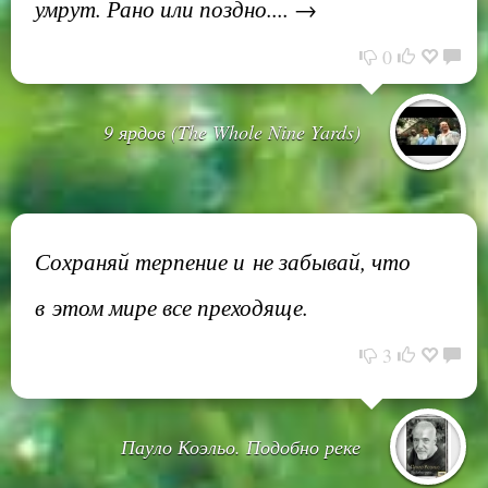
умрут. Рано или поздно.... →
0
9 ярдов (The Whole Nine Yards)
Сохраняй терпение и не забывай, что
в этом мире все преходяще.
3
Пауло Коэльо. Подобно реке