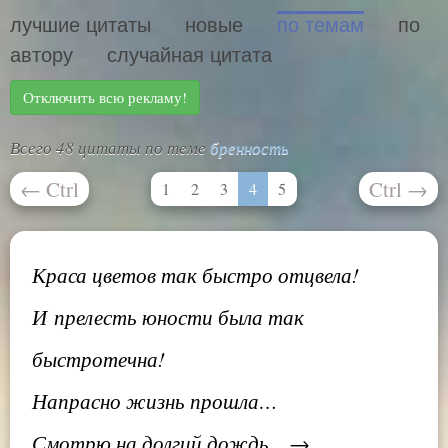
лучшие цитаты
новые
по темам
по
автору
случайная цитата
Отключить всю рекламу!
Всего 48 цитаты по теме
бренность
←
Ctrl
Ctrl
→
1
2
3
4
5
Краса цветов так быстро отцвела!
И прелесть юности была так
быстротечна!
Напрасно жизнь прошла…
Смотрю на долгий дождь... →