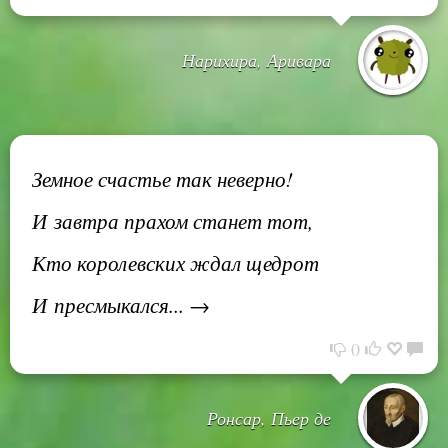
Нарихира, Аривара
Земное счастье так неверно!
И завтра прахом станет тот,
Кто королевских ждал щедрот
И пресмыкался... →
0
Ронсар, Пьер де