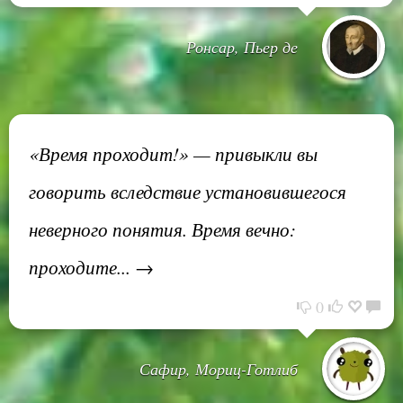
Ронсар, Пьер де
«Время проходит!» — привыкли вы
говорить вследствие установившегося
неверного понятия. Время вечно:
проходите... →
0
Сафир, Мориц-Готлиб