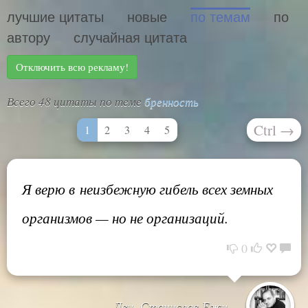
лучшие цитаты
новые
по темам
по
автору
случайная цитата
Отключить всю рекламу!
Всего 48 цитаты по теме
бренность
Ctrl
→
1
2
3
4
5
Я верю в неизбежную гибель всех земных
организмов — но не организаций.
0
Лец, Станислав Ежи