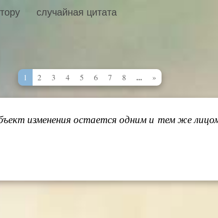
втору
случайная цитата
...
1
2
3
4
5
6
7
8
»
бъект изменения остается одним и тем же лицом