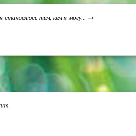
 становлюсь тем, кем я могу... →
сит.