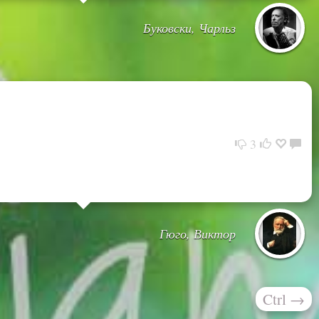
Буковски, Чарльз
3
Гюго, Виктор
Ctrl
→