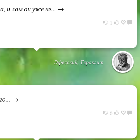
, и сам он уже не... →
1
Эфесский, Гераклит
го... →
6