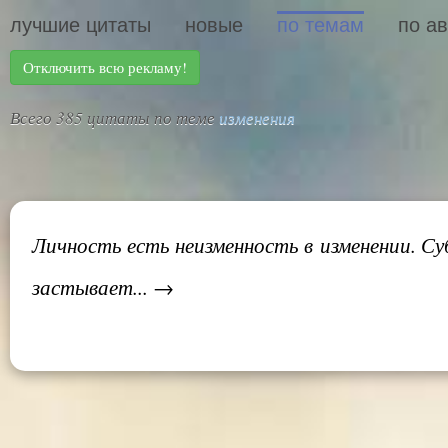
лучшие цитаты
новые
по темам
по а
Отключить всю рекламу!
Всего 385 цитаты по теме
изменения
Личность есть неизменность в изменении. Су
застывает... →