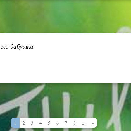
 его бабушки.
...
1
2
3
4
5
6
7
8
»