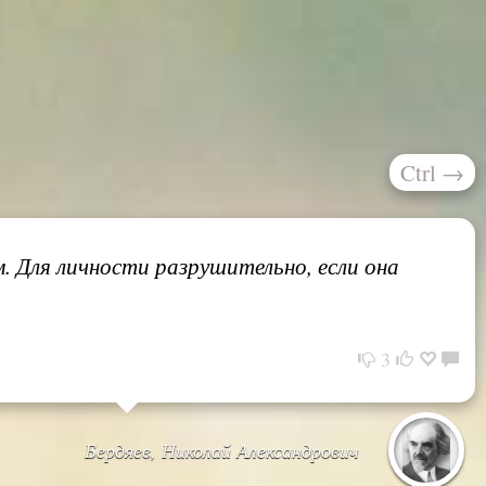
Ctrl
→
. Для личности разрушительно, если она
3
Бердяев, Николай Александрович