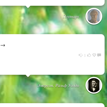
Плутарх
. →
1
Эмерсон, Ральф Уолдо