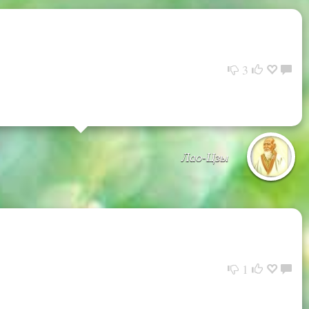
3
Лао-Цзы
1