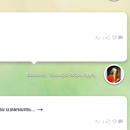
1
Вольтер (Франсуа-Мари Аруэ)
и изменить... →
4