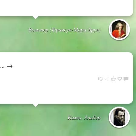
Вольтер (Франсуа-Мари Аруэ)
... →
-1
Камю, Альбер