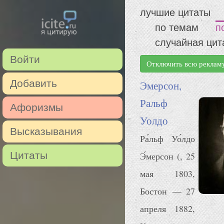
лучшие цитаты
по темам
п
случайная цит
Войти
Отключить всю реклам
Добавить
Эмерсон,
Ральф
Афоризмы
Уолдо
Высказывания
Ра́льф Уо́лдо
Цитаты
Э́мерсон (, 25
мая 1803,
Бостон — 27
апреля 1882,