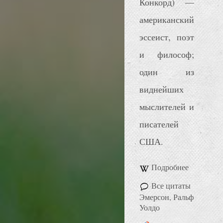
Конкорд) —
американский
эссеист, поэт
и философ;
один из
виднейших
мыслителей и
писателей
США.
Подробнее
Все цитаты
Эмерсон, Ральф
Уолдо