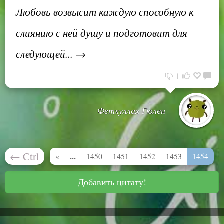
Любовь возвысит каждую способную к
слиянию с ней душу и подготовит для
следующей... →
1
Фетхуллах Гюлен
←
Ctrl
...
«
1450
1451
1452
1453
1454
Добавить цитату!