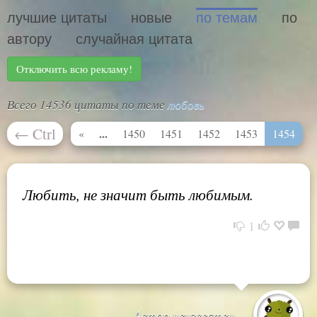
лучшие цитаты
новые
по темам
по
автору
случайная цитата
Отключить всю рекламу!
Всего 14536 цитаты по теме
любовь
←
Ctrl
...
«
1450
1451
1452
1453
1454
Любить, не значит быть любимым.
1
Автор неизвестен