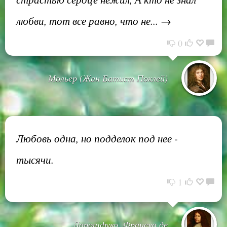
любви, тот все равно, что не... →
0
Мольер (Жан Батист Поклей)
Любовь одна, но подделок под нее -
тысячи.
1
Ларошфуко, Франсуа де