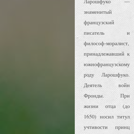
Ларошфуко —
знаменитый
французский
писатель и
философ-моралист,
принадлежавший к
южнофранцузскому
роду Ларошфуко.
Деятель войн
Фронды. При
жизни отца (до
1650) носил титул
учтивости принц