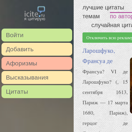
лучшие цитаты
темам
по авто
случайная цит
Войти
Отключить всю реклам
Добавить
Ларошфуко,
Франсуа де
Афоризмы
Франсуа? VI де
Высказывания
Ларошфуко? (, 15
Цитаты
сентября 1613,
Париж — 17 марта
1680, Париж),
герцог де