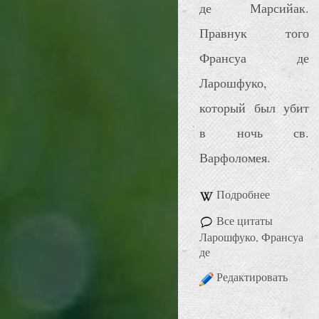
де Марсийак.
Правнук того
Франсуа де
Ларошфуко,
который был убит
в ночь св.
Варфоломея.
Подробнее
Все цитаты
Ларошфуко, Франсуа
де
Редактировать