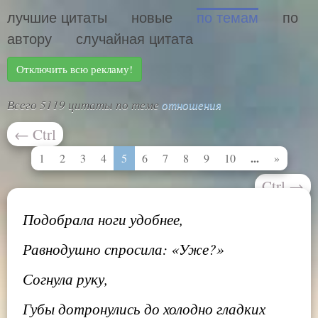
лучшие цитаты
новые
по темам
по
автору
случайная цитата
Отключить всю рекламу!
Всего 5119 цитаты по теме
отношения
←
Ctrl
...
1
2
3
4
5
6
7
8
9
10
»
Ctrl
→
Подобрала ноги удобнее,
Равнодушно спросила: «Уже?»
Согнула руку,
Губы дотронулись до холодно гладких