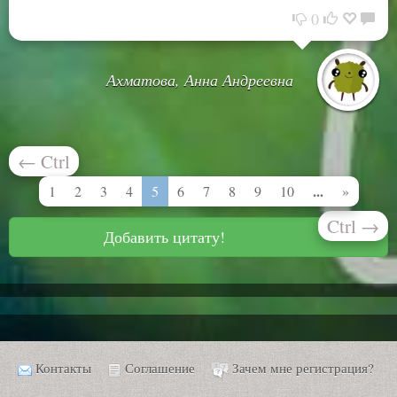
0
Ахматова, Анна Андреевна
←
Ctrl
...
1
2
3
4
5
6
7
8
9
10
»
Ctrl
→
Добавить цитату!
Контакты
Соглашение
Зачем мне регистрация?