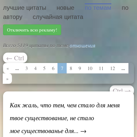
лучшие цитаты
новые
по темам
по
автору
случайная цитата
Отключить всю рекламу!
Всего 5119 цитаты по теме
отношения
←
Ctrl
...
...
«
3
4
5
6
7
8
9
10
11
12
»
Ctrl
→
Как жаль, что тем, чем стало для меня
твое существование, не стало
мое существованье для... →