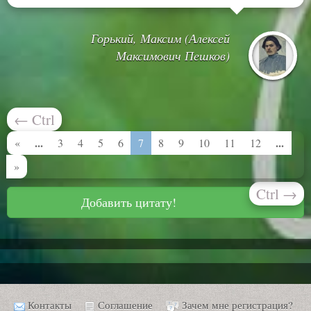
Горький, Максим (Алексей
Максимович Пешков)
←
Ctrl
...
...
«
3
4
5
6
7
8
9
10
11
12
»
Ctrl
→
Добавить цитату!
Контакты
Соглашение
Зачем мне регистрация?