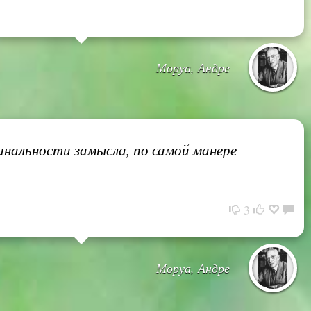
Моруа, Андре
инальности замысла, по самой манере
3
Моруа, Андре