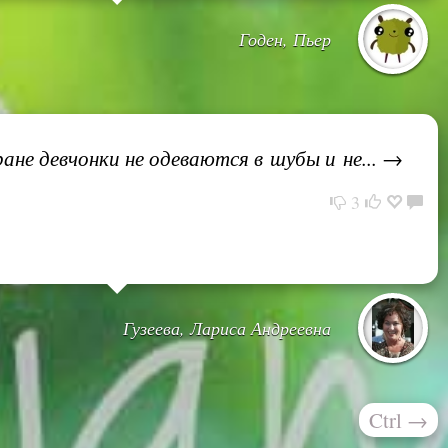
Годен, Пьер
не девчонки не одеваются в шубы и не... →
3
Гузеева, Лариса Андреевна
Ctrl
→