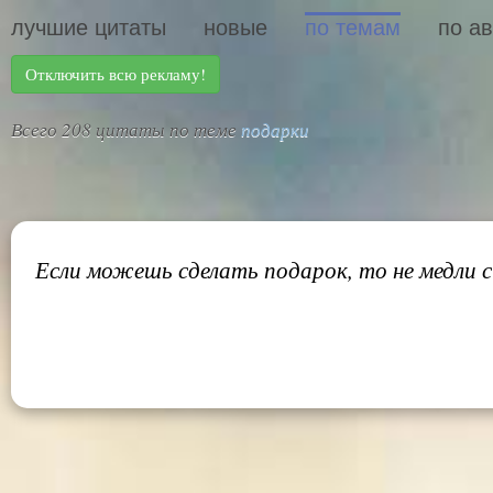
лучшие цитаты
новые
по темам
по а
Отключить всю рекламу!
Всего 208 цитаты по теме
подарки
Если можешь сделать подарок, то не медли с