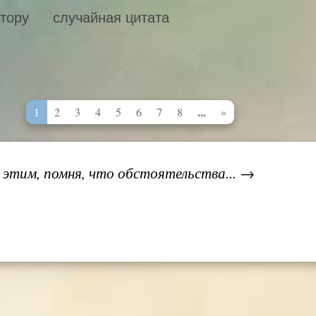
втору
случайная цитата
...
1
2
3
4
5
6
7
8
»
 этим, помня, что обстоятельства... →