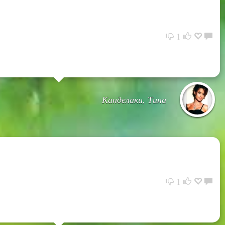
1
Канделаки, Тина
1