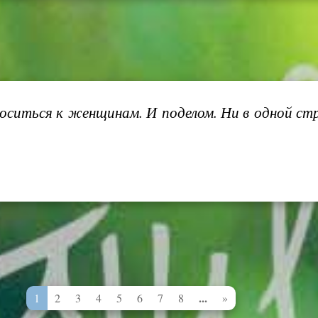
иться к женщинам. И поделом. Ни в одной стра
...
1
2
3
4
5
6
7
8
»