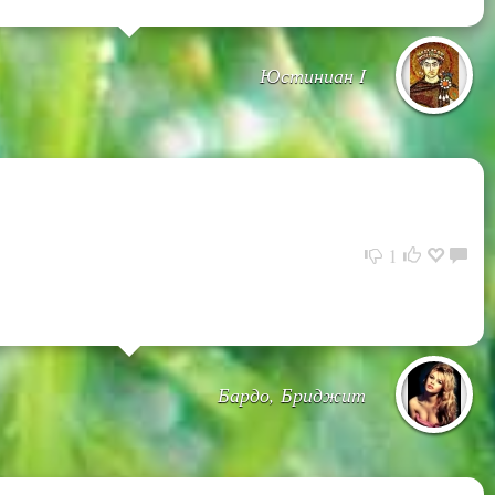
Юстиниан I
1
Бардо, Бриджит