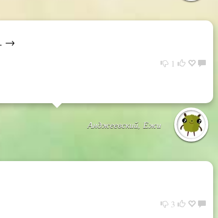
.. →
1
Анджеевский, Ежи
3