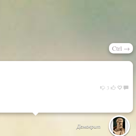
Ctrl
→
3
Демокрит